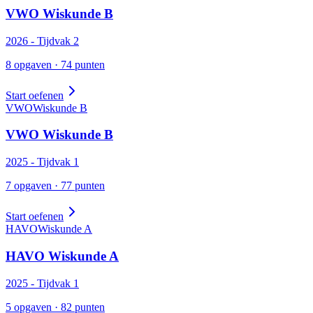
VWO
Wiskunde
B
2026
- Tijdvak
2
8
opgaven ·
74
punten
Start oefenen
VWO
Wiskunde
B
VWO
Wiskunde
B
2025
- Tijdvak
1
7
opgaven ·
77
punten
Start oefenen
HAVO
Wiskunde
A
HAVO
Wiskunde
A
2025
- Tijdvak
1
5
opgaven ·
82
punten