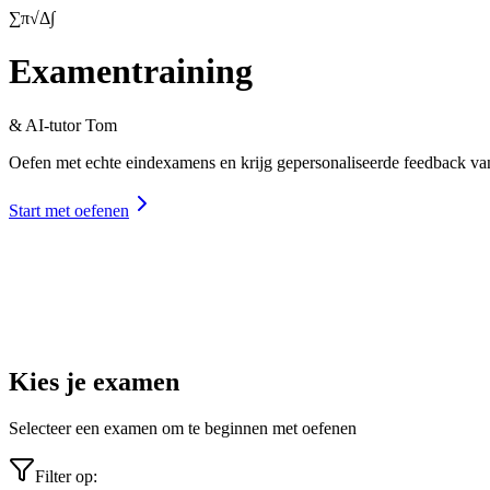
∑
π
√
Δ
∫
Examentraining
& AI-tutor Tom
Oefen met echte eindexamens en krijg gepersonaliseerde feedback van je
Start met oefenen
Kies je examen
Selecteer een examen om te beginnen met oefenen
Filter op: