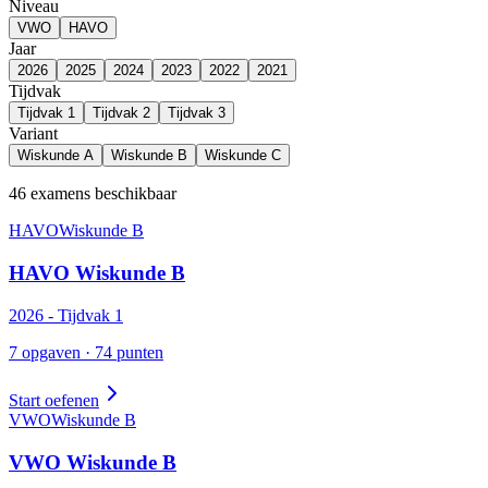
Niveau
VWO
HAVO
Jaar
2026
2025
2024
2023
2022
2021
Tijdvak
Tijdvak
1
Tijdvak
2
Tijdvak
3
Variant
Wiskunde
A
Wiskunde
B
Wiskunde
C
46
examens
beschikbaar
HAVO
Wiskunde
B
HAVO
Wiskunde
B
2026
- Tijdvak
1
7
opgaven ·
74
punten
Start oefenen
VWO
Wiskunde
B
VWO
Wiskunde
B