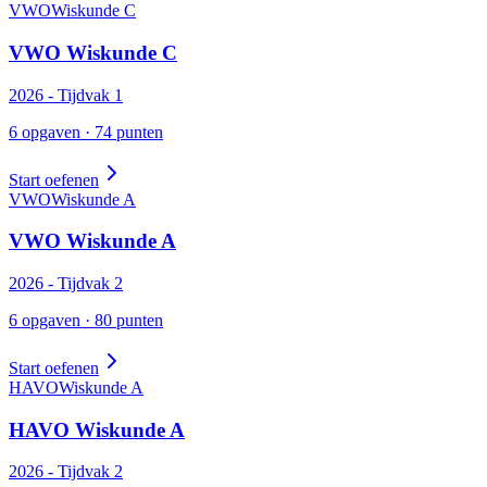
VWO
Wiskunde
C
VWO
Wiskunde
C
2026
- Tijdvak
1
6
opgaven ·
74
punten
Start oefenen
VWO
Wiskunde
A
VWO
Wiskunde
A
2026
- Tijdvak
2
6
opgaven ·
80
punten
Start oefenen
HAVO
Wiskunde
A
HAVO
Wiskunde
A
2026
- Tijdvak
2